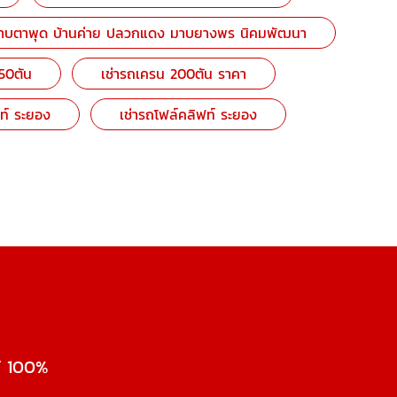
ามาบตาพุด บ้านค่าย ปลวกแดง มาบยางพร นิคมพัฒนา
50ตัน
เช่ารถเครน 200ตัน ราคา
ฟท์ ระยอง
เช่ารถโฟล์คลิฟท์ ระยอง
ด้ 100%