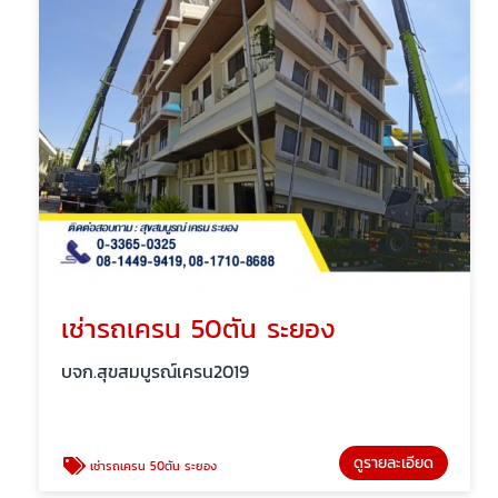
เช่ารถเครน 50ตัน ระยอง
บจก.สุขสมบูรณ์เครน2019
ดูรายละเอียด
เช่ารถเครน 50ตัน ระยอง