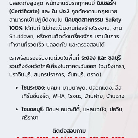
ปลอดภัยสูงสุด พนักงานขับรถทุกคนมี
ใบเซอร์ฯ
(Certificate)
และ
ใบ ปจ.2
ถูกต้องตามกฎหมาย
สามารถเข้าปฏิบัติงานใน
นิคมอุตสาหกรรม Safety
100%
ได้ทันที ไม่ว่าจะเป็นงานก่อสร้างโรงงาน, งาน
Shutdown, หรืองานติดตั้งเครื่องจักร เราเน้นการ
ทำงานที่รวดเร็ว ปลอดภัย และตรวจสอบได้
เราพร้อมรองรับงานด่วนในพื้นที่
ระยอง และ ชลบุรี
รวมถึงจังหวัดใกล้เคียงในภาคตะวันออก (ฉะเชิงเทรา,
ปราจีนบุรี, สมุทรปราการ, จันทบุรี, ตราด)
โซนระยอง:
นิคมฯ มาบตาพุด, ปลวกแดง, อีส
เทิร์นซีบอร์ด, WHA, โรจนะ, บ้านค่าย, บ้านฉาง
โซนชลบุรี:
นิคมฯ อมตะซิตี้, แหลมฉบัง, บ่อวิน,
ศรีราชา
ติดต่อสอบถาม