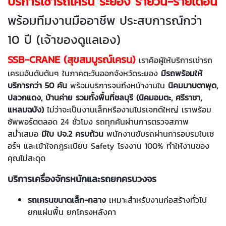
บริการเช่ารถเครน ระยอง รายวัน-รายเดือน
พร้อมทีมงานมืออาชีพ ประสบการณ์กว่า
10 ปี (เจ้าของดูแลเอง)
SSB-CRANE (สุขสมบูรณ์เครน)
เราคือผู้ให้บริการเช่ารถ
เครนอันดับต้นๆ ในภาคตะวันออกจังหวัดระยอง
มีรถพร้อมให้
บริการกว่า 50 คัน
พร้อมบริการจนถึงหน้างานใน
นิคมมาบตาพุด,
ปลวกแดง, บ้านค่าย รวมทั้งพื้นที่ชลบุรี (นิคมอมตะ, ศรีราชา,
แหลมฉบัง)
ไม่ว่าจะเป็นงานเล็กหรืองานโปรเจกต์ใหญ่ เราพร้อม
ซัพพอร์ตตลอด 24 ชั่วโมง รถทุกคันผ่านการตรวจสภาพ
สม่ำเสมอ
มีใบ ปจ.2 ครบถ้วน
พนักงานขับรถผ่านการอบรมใบเซ
อร์ฯ และเข้าใจกฎระเบียบ Safety โรงงาน 100% ทำให้งานของ
คุณไม่สะดุด
บริการเครื่องจักรหนักและรถยกครบวงจร
รถเครนขนาดเล็ก-กลาง
เหมาะสำหรับงานก่อสร้างทั่วไป
ยกแผ่นพื้น ยกโครงหลังคา