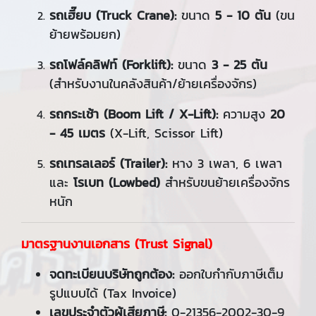
รถเฮี๊ยบ (Truck Crane):
ขนาด
5 - 10 ตัน
(ขน
ย้ายพร้อมยก)
รถโฟล์คลิฟท์ (Forklift):
ขนาด
3 - 25 ตัน
(สำหรับงานในคลังสินค้า/ย้ายเครื่องจักร)
รถกระเช้า (Boom Lift / X-Lift):
ความสูง
20
- 45 เมตร
(X-Lift, Scissor Lift)
รถเทรลเลอร์ (Trailer):
หาง 3 เพลา, 6 เพลา
และ
โรเบท (Lowbed)
สำหรับขนย้ายเครื่องจักร
หนัก
มาตรฐานงานเอกสาร (Trust Signal)
จดทะเบียนบริษัทถูกต้อง:
ออกใบกำกับภาษีเต็ม
รูปแบบได้ (Tax Invoice)
เลขประจำตัวผู้เสียภาษี:
0-21356-2002-30-9