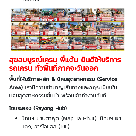
สุขสมบูรณ์เครน พี่แต้ม ยินดีให้บริการ
รถเครน ทั่วพื้นที่ภาคจะวันออก
พื้นที่ให้บริการหลัก & นิคมอุตสาหกรรม (Service
Area)
เรามีความชำนาญเส้นทางและกฎระเบียบใน
นิคมอุตสาหกรรมชั้นนำ พร้อมเข้าทำงานทันที
โซนระยอง (Rayong Hub)
นิคมฯ มาบตาพุด (Map Ta Phut), นิคมฯ ผา
แดง, อาร์ไอแอล (RIL)