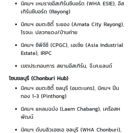
นิคมฯ เหมราชอีสเทิร์นซีบอร์ด (WHA ESIE), อีส
เทิร์นซีบอร์ด (Rayong)
นิคมฯ อมตะซิตี้ ระยอง (Amata City Rayong),
โรจนะ ปลวกแดง/บ้านค่าย
นิคมฯ ซีพีจีซี (CPGC), เอเชีย (Asia Industrial
Estate), IRPC
เขตประกอบการ สยามอีสเทิร์น, จี.เค.แลนด์
โซนชลบุรี (Chonburi Hub)
นิคมฯ อมตะซิตี้ ชลบุรี (อมตะนคร), นิคมฯ ปิ่น
ทอง 1-3 (Pinthong)
นิคมฯ แหลมฉบัง (Laem Chabang), เครือสห
พัฒน์
นิคมฯ ดับบลิวเอชเอ ชลบุรี (WHA Chonburi),